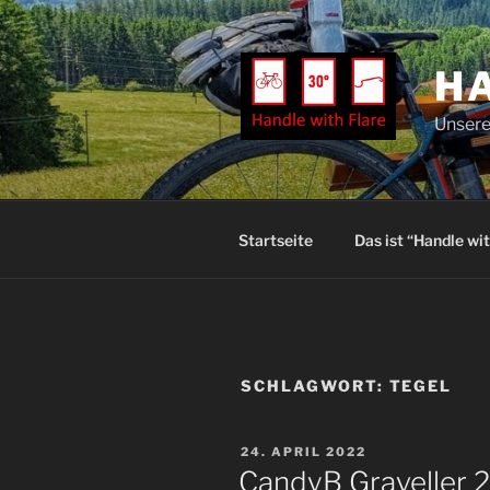
Zum
Inhalt
springen
H
Unsere
Startseite
Das ist “Handle wit
SCHLAGWORT:
TEGEL
VERÖFFENTLICHT
24. APRIL 2022
AM
CandyB Graveller 2