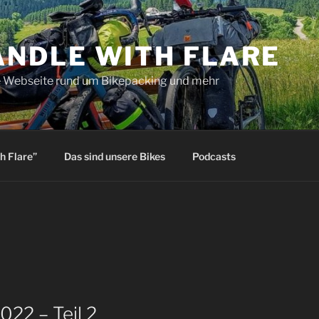
ANDLE WITH FLARE
 Webseite rund um Bikepacking und mehr
h Flare”
Das sind unsere Bikes
Podcasts
022 – Teil 2