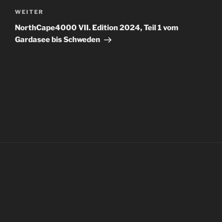
Nächster
WEITER
Beitrag
NorthCape4000 VII. Edition 2024, Teil 1 vom
Gardasee bis Schweden