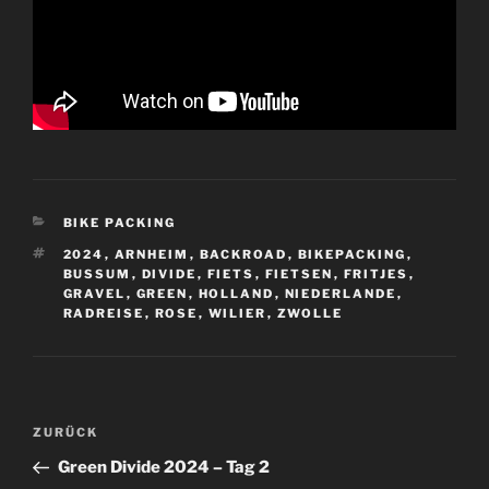
KATEGORIEN
BIKE PACKING
SCHLAGWÖRTER
2024
,
ARNHEIM
,
BACKROAD
,
BIKEPACKING
,
BUSSUM
,
DIVIDE
,
FIETS
,
FIETSEN
,
FRITJES
,
GRAVEL
,
GREEN
,
HOLLAND
,
NIEDERLANDE
,
RADREISE
,
ROSE
,
WILIER
,
ZWOLLE
Beitragsnavigation
Vorheriger
ZURÜCK
Beitrag
Green Divide 2024 – Tag 2