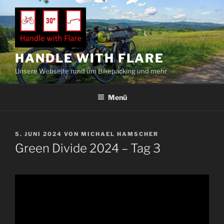
Zum
Inhalt
springen
HANDLE WITH FLARE
Unsere Webseite rund um Bikepacking und mehr
Menü
VERÖFFENTLICHT
5. JUNI 2024
VON
MICHAEL HAMSCHER
AM
Green Divide 2024 – Tag 3